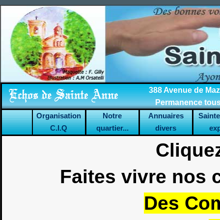
388 Avenue de Mazar
Permanence tous 
Organisation
Notre
Annuaires
Saint
C.I.Q
quartier...
divers
ex
Clique
Faites vivre nos
Des Com